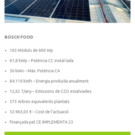
BOSCH FOOD
103 Mòduls de 600 Wp
61,8 kWp – Potència CC instal·lada
50 kWn – Màx. Potència CA
84.110 kWh – Energia produïda anualment
12,62 T/any – Emissions de CO2 estalviades
573 Arbres equivalents plantats
53.963,03 € – Cost de l’actuació
Finançada pel CE IMPLEMENTA 23