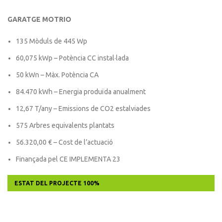
GARATGE MOTRIO
135 Mòduls de 445 Wp
60,075 kWp – Potència CC instal·lada
50 kWn – Màx. Potència CA
84.470 kWh – Energia produïda anualment
12,67 T/any – Emissions de CO2 estalviades
575 Arbres equivalents plantats
56.320,00 € – Cost de l’actuació
Finançada pel CE IMPLEMENTA 23
ESTAT DEL PROJECTE
100%