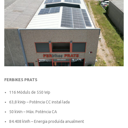
FERBIKES PRATS
116 Mòduls de 550 Wp
63,8 kWp – Potència CC instal·lada
50 kWn – Màx. Potència CA
84.408 kWh – Energia produïda anualment