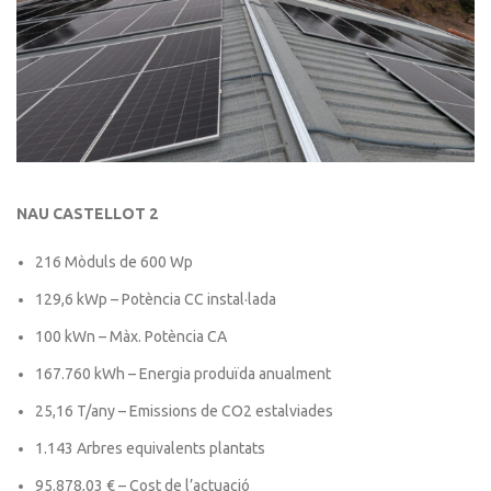
NAU CASTELLOT 2
216 Mòduls de 600 Wp
129,6 kWp – Potència CC instal·lada
100 kWn – Màx. Potència CA
167.760 kWh – Energia produïda anualment
25,16 T/any – Emissions de CO2 estalviades
1.143 Arbres equivalents plantats
95.878,03 € – Cost de l’actuació