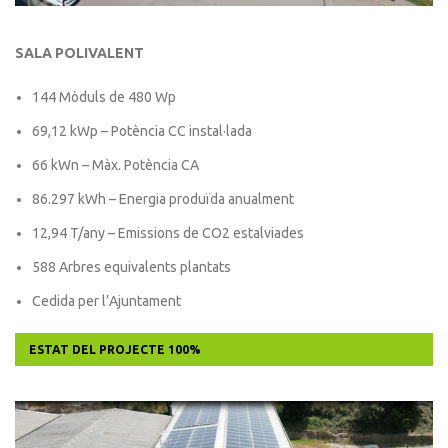
SALA POLIVALENT
144 Mòduls de 480 Wp
69,12 kWp – Potència CC instal·lada
66 kWn – Màx. Potència CA
86.297 kWh – Energia produïda anualment
12,94 T/any – Emissions de CO2 estalviades
588 Arbres equivalents plantats
Cedida per l’Ajuntament
ESTAT DEL PROJECTE
100%