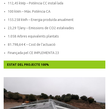
112,45 kWp – Potència CC instal·lada
100 kWn – Màx. Potència CA
155.258 kWh – Energia produïda anualment
23,29 T/any – Emissions de CO2 estalviades
1.058 Arbres equivalents plantats
81.798,64 € – Cost de l’actuació
Finançada pel CE IMPLEMENTA 23
ESTAT DEL PROJECTE
100%