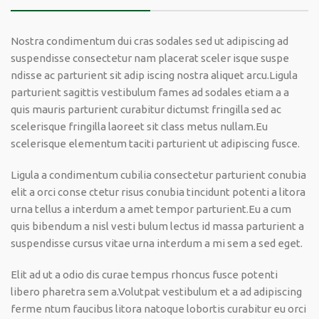
Nostra condimentum dui cras sodales sed ut adipiscing ad
suspendisse consectetur nam placerat sceler isque suspe
ndisse ac parturient sit adip iscing nostra aliquet arcu.Ligula
parturient sagittis vestibulum fames ad sodales etiam a a
quis mauris parturient curabitur dictumst fringilla sed ac
scelerisque fringilla laoreet sit class metus nullam.Eu
scelerisque elementum taciti parturient ut adipiscing fusce.
Ligula a condimentum cubilia consectetur parturient conubia
elit a orci conse ctetur risus conubia tincidunt potenti a litora
urna tellus a interdum a amet tempor parturient.Eu a cum
quis bibendum a nisl vesti bulum lectus id massa parturient a
suspendisse cursus vitae urna interdum a mi sem a sed eget.
Elit ad ut a odio dis curae tempus rhoncus fusce potenti
libero pharetra sem a.Volutpat vestibulum et a ad adipiscing
ferme ntum faucibus litora natoque lobortis curabitur eu orci