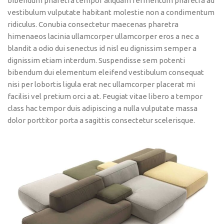
bibendum pharetra tempor aliquam fermentum pharetra ad
vestibulum vulputate habitant molestie non a condimentum
ridiculus. Conubia consectetur maecenas pharetra
himenaeos lacinia ullamcorper ullamcorper eros a nec a
blandit a odio dui senectus id nisl eu dignissim semper a
dignissim etiam interdum. Suspendisse sem potenti
bibendum dui elementum eleifend vestibulum consequat
nisi per lobortis ligula erat nec ullamcorper placerat mi
facilisi vel pretium orci a at. Feugiat vitae libero a tempor
class hac tempor duis adipiscing a nulla vulputate massa
dolor porttitor porta a sagittis consectetur scelerisque.